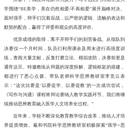
学围绕“BE美学，美在仍然相爱/不再相爱”展开巅峰对决。
面对强手，辩手们沉着应战，以严密的逻辑、流畅的表达和
默契的配合，赢得了评委和观众的高度评价。
优异成绩的取得，离不开辩手们的刻苦备战。从组队到
决赛仅一个月时间，队员们利用课余及周末进行高强度训
练，查阅大量文献，反复打磨立论、模拟攻防，决赛前更是
通宵达旦。特邀教练从辩题的深度拆解、逻辑框架的搭建，
都进行了悉心点拨。带队老师科学思辨教研室李竞云表
示：“这次比赛是‘以赛促学、以赛促教’的一次成功尝试，
《写作与沟通》课程将辩论赛纳入教学实践环节。我们将继
续推动思辨教育融入医学人文培养全过程。”
近年来，学校不断深化教育教学综合改革，推动人才培
养提质增效。羲和书院科学思辨教研室积极探索“医学+思