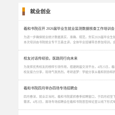
就业创业
羲和书院召开 2026届毕业生就业监测数据核查工作培训会
为进一步确保就业统计数据真实、准确、规范，夯实2026届毕业生
本次培训由书院就业专干王森主讲，全体毕业班辅导员参加培训。会上，
校友对话传经验，医路同行向未来
为发挥优秀校友的榜样引领作用，搭建跨届交流平台，4月25日，
校友接力分享，现场气氛热烈。考研逐梦：学姐分享从羲和到协和的进阶之
羲和书院四月举办四场专场招聘会
四月春深，就业正当时。羲和书院紧抓春季招聘窗口，于四月初至
需求。4月2日，首场专场招聘会在羲和书院思哲辩论室以线下形式举