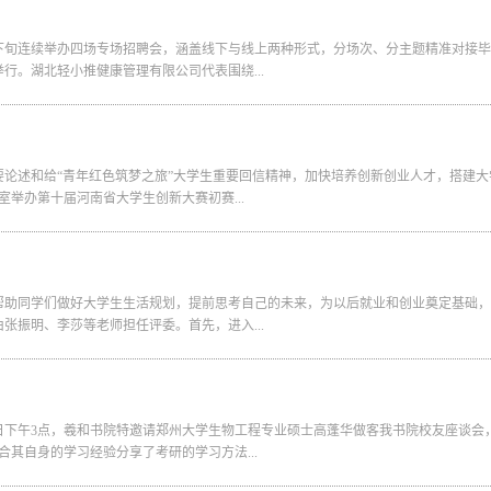
下旬连续举办四场专场招聘会，涵盖线下与线上两种形式，分场次、分主题精准对接毕
行。湖北轻小推健康管理有限公司代表围绕...
论述和给“青年红色筑梦之旅”大学生重要回信精神，加快培养创新创业人才，搭建大
室举办第十届河南省大学生创新大赛初赛...
帮助同学们做好大学生生活规划，提前思考自己的未来，为以后就业和创业奠定基础，
张振明、李莎等老师担任评委。首先，进入...
4日下午3点，羲和书院特邀请郑州大学生物工程专业硕士高蓬华做客我书院校友座谈会
合其自身的学习经验分享了考研的学习方法...