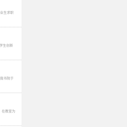
业生求职
学生创新
我书院于
，在教室为