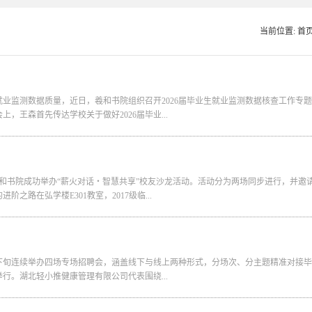
当前位置:
首
就业监测数据质量，近日，羲和书院组织召开2026届毕业生就业监测数据核查工作专
王森首先传达学校关于做好2026届毕业...
羲和书院成功举办“薪火对话・智慧共享”校友沙龙活动。活动分为两场同步进行，并邀
路在弘学楼E301教室，2017级临...
下旬连续举办四场专场招聘会，涵盖线下与线上两种形式，分场次、分主题精准对接毕
行。湖北轻小推健康管理有限公司代表围绕...