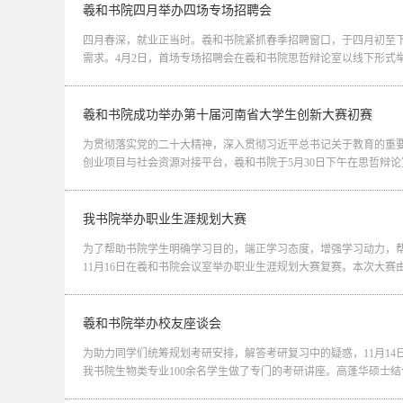
羲和书院四月举办四场专场招聘会
四月春深，就业正当时。羲和书院紧抓春季招聘窗口，于四月初至
需求。4月2日，首场专场招聘会在羲和书院思哲辩论室以线下形式举
羲和书院成功举办第十届河南省大学生创新大赛初赛
为贯彻落实党的二十大精神，深入贯彻习近平总书记关于教育的重要
创业项目与社会资源对接平台，羲和书院于5月30日下午在思哲辩论
我书院举办职业生涯规划大赛
为了帮助书院学生明确学习目的，端正学习态度，增强学习动力，
11月16日在羲和书院会议室举办职业生涯规划大赛复赛。本次大赛由
羲和书院举办校友座谈会
为助力同学们统筹规划考研安排，解答考研复习中的疑惑，11月1
我书院生物类专业100余名学生做了专门的考研讲座。高蓬华硕士结