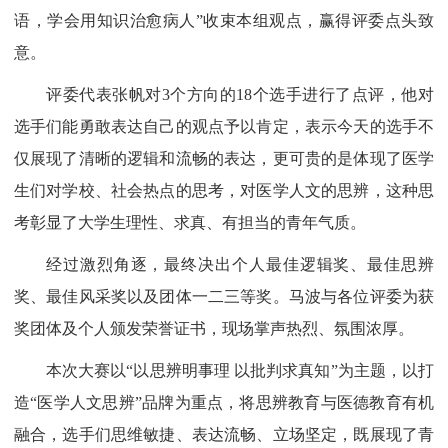
语，学会用知识治愈病人”收束本组观点，赢得评委点头致
意。
评委代表张帆对3个方向的18个选手进行了点评，他对
选手们能勇敢表达自己的观点予以肯定，表示今天的选手不
仅展现了清晰的逻辑和流畅的表达，更可贵的是体现了医学
生们对学校、社会热点的思考，对医学人文的思辨，这种思
考彰显了大学生理性、求真、有担当的青年气质。
经过激烈角逐，最终决出个人最佳逻辑奖、最佳思辨
奖、最佳风采奖以及团体一二三等奖。马波与各位评委为获
奖团体及个人颁发荣誉证书，现场掌声热烈、氛围浓厚。
本次大赛以“以思辨明事理 以批判求真知”为主题，以打
造“医学人文思辨”品牌为重点，将思辨教育与医德教育有机
融合，选手们思维敏捷、表达流畅、立场坚定，既展现了青