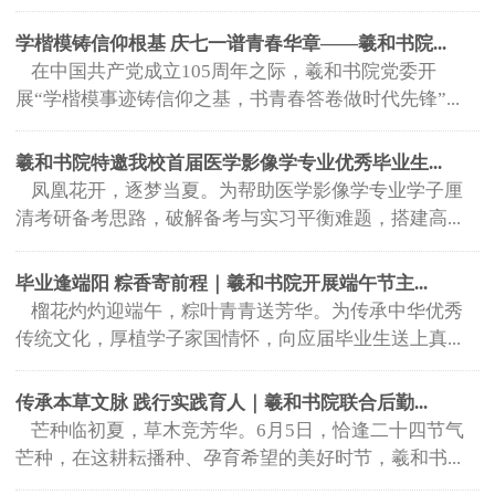
学楷模铸信仰根基 庆七一谱青春华章——羲和书院...
在中国共产党成立105周年之际，羲和书院党委开
展“学楷模事迹铸信仰之基，书青春答卷做时代先锋”...
羲和书院特邀我校首届医学影像学专业优秀毕业生...
凤凰花开，逐梦当夏。为帮助医学影像学专业学子厘
清考研备考思路，破解备考与实习平衡难题，搭建高...
毕业逢端阳 粽香寄前程｜羲和书院开展端午节主...
榴花灼灼迎端午，粽叶青青送芳华。为传承中华优秀
传统文化，厚植学子家国情怀，向应届毕业生送上真...
传承本草文脉 践行实践育人｜羲和书院联合后勤...
芒种临初夏，草木竞芳华。6月5日，恰逢二十四节气
芒种，在这耕耘播种、孕育希望的美好时节，羲和书...