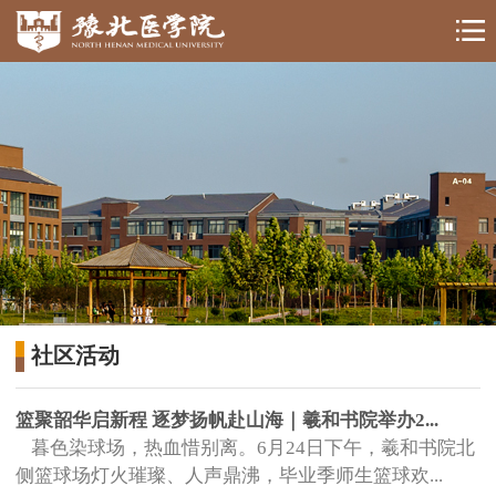
社区活动
篮聚韶华启新程 逐梦扬帆赴山海｜羲和书院举办2...
暮色染球场，热血惜别离。6月24日下午，羲和书院北
侧篮球场灯火璀璨、人声鼎沸，毕业季师生篮球欢...