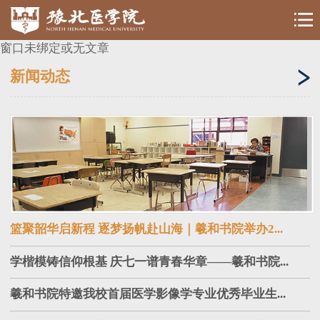
窗口未绑定或无文章
新闻动态
篮聚韶华启新程 逐梦扬帆赴山海｜羲和书院举办2...
学楷模铸信仰根基 庆七一谱青春华章——羲和书院...
羲和书院特邀我校首届医学影像学专业优秀毕业生...