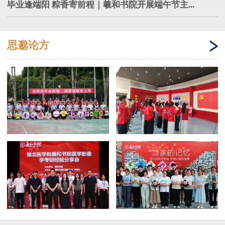
毕业逢端阳 粽香寄前程｜羲和书院开展端午节主...
思邈论方